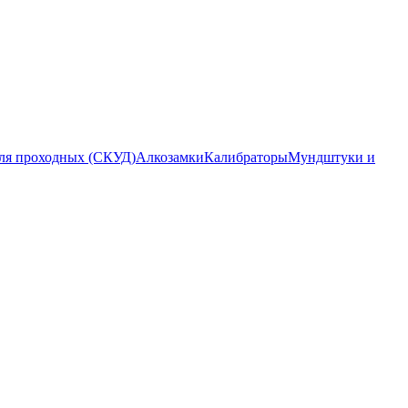
ля проходных (СКУД)
Алкозамки
Калибраторы
Мундштуки и