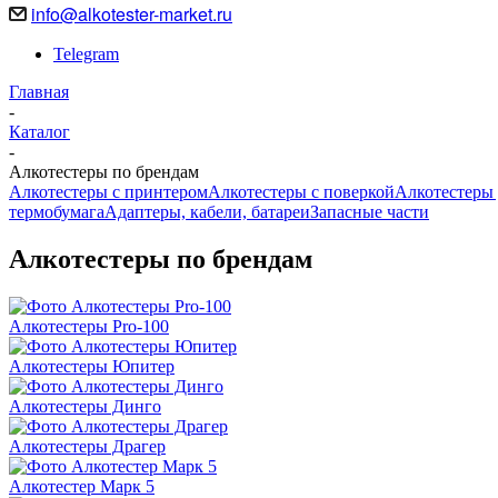
info@alkotester-market.ru
Telegram
Главная
-
Каталог
-
Алкотестеры по брендам
Алкотестеры с принтером
Алкотестеры с поверкой
Алкотестеры 
термобумага
Адаптеры, кабели, батареи
Запасные части
Алкотестеры по брендам
Алкотестеры Pro-100
Алкотестеры Юпитер
Алкотестеры Динго
Алкотестеры Драгер
Алкотестер Марк 5