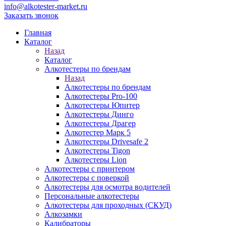
info@alkotester-market.ru
Заказать звонок
Главная
Каталог
Назад
Каталог
Алкотестеры по брендам
Назад
Алкотестеры по брендам
Алкотестеры Pro-100
Алкотестеры Юпитер
Алкотестеры Динго
Алкотестеры Драгер
Алкотестер Марк 5
Алкотестеры Drivesafe 2
Алкотестеры Tigon
Алкотестеры Lion
Алкотестеры с принтером
Алкотестеры с поверкой
Алкотестеры для осмотра водителей
Персональные алкотестеры
Алкотестеры для проходных (СКУД)
Алкозамки
Калибраторы