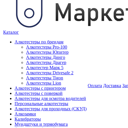
Каталог
Алкотестеры по брендам
Алкотестеры Pro-100
Алкотестеры Юпитер
Алкотестеры Динго
Алкотестеры Драгер
Алкотестер Марк 5
Алкотестеры Drivesafe 2
Алкотестеры Tigon
Алкотестеры Lion
Оплата
Доставка
За
Алкотестеры с принтером
Алкотестеры с поверкой
Алкотестеры для осмотра водителей
Персональные алкотестеры
Алкотестеры для проходных (СКУД)
Алкозамки
Калибраторы
Мундштуки и термобумага