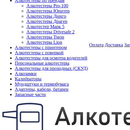
Алкотестеры по брендам
Алкотестеры Pro-100
Алкотестеры Юпитер
Алкотестеры Динго
Алкотестеры Драгер
Алкотестер Марк 5
Алкотестеры Drivesafe 2
Алкотестеры Tigon
Алкотестеры Lion
Оплата
Доставка
За
Алкотестеры с принтером
Алкотестеры с поверкой
Алкотестеры для осмотра водителей
Персональные алкотестеры
Алкотестеры для проходных (СКУД)
Алкозамки
Калибраторы
Мундштуки и термобумага
Адаптеры, кабели, батареи
Запасные части