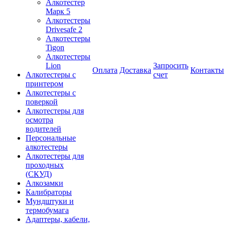
Алкотестер
Марк 5
Алкотестеры
Drivesafe 2
Алкотестеры
Tigon
Алкотестеры
Lion
Запросить
Оплата
Доставка
Контакты
Алкотестеры с
счет
принтером
Алкотестеры с
поверкой
Алкотестеры для
осмотра
водителей
Персональные
алкотестеры
Алкотестеры для
проходных
(СКУД)
Алкозамки
Калибраторы
Мундштуки и
термобумага
Адаптеры, кабели,