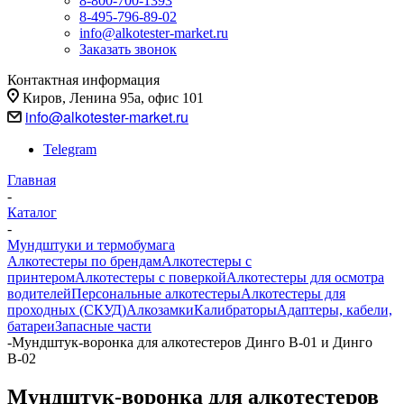
8-800-700-1393
8-495-796-89-02
info@alkotester-market.ru
Заказать звонок
Контактная информация
Киров, Ленина 95а, офис 101
info@alkotester-market.ru
Telegram
Главная
-
Каталог
-
Мундштуки и термобумага
Алкотестеры по брендам
Алкотестеры с
принтером
Алкотестеры с поверкой
Алкотестеры для осмотра
водителей
Персональные алкотестеры
Алкотестеры для
проходных (СКУД)
Алкозамки
Калибраторы
Адаптеры, кабели,
батареи
Запасные части
-
Мундштук-воронка для алкотестеров Динго В-01 и Динго
В-02
Мундштук-воронка для алкотестеров