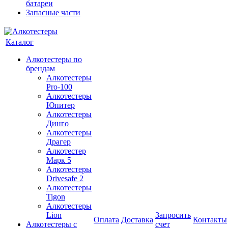
батареи
Запасные части
Каталог
Алкотестеры по
брендам
Алкотестеры
Pro-100
Алкотестеры
Юпитер
Алкотестеры
Динго
Алкотестеры
Драгер
Алкотестер
Марк 5
Алкотестеры
Drivesafe 2
Алкотестеры
Tigon
Алкотестеры
Lion
Запросить
Оплата
Доставка
Контакты
Алкотестеры с
счет