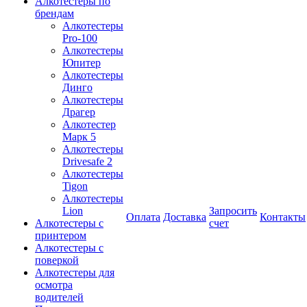
Алкотестеры по
брендам
Алкотестеры
Pro-100
Алкотестеры
Юпитер
Алкотестеры
Динго
Алкотестеры
Драгер
Алкотестер
Марк 5
Алкотестеры
Drivesafe 2
Алкотестеры
Tigon
Алкотестеры
Lion
Запросить
Оплата
Доставка
Контакты
Алкотестеры с
счет
принтером
Алкотестеры с
поверкой
Алкотестеры для
осмотра
водителей