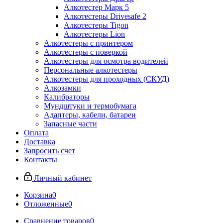
Алкотестер Марк 5
Алкотестеры Drivesafe 2
Алкотестеры Tigon
Алкотестеры Lion
Алкотестеры с принтером
Алкотестеры с поверкой
Алкотестеры для осмотра водителей
Персональные алкотестеры
Алкотестеры для проходных (СКУД)
Алкозамки
Калибраторы
Мундштуки и термобумага
Адаптеры, кабели, батареи
Запасные части
Оплата
Доставка
Запросить счет
Контакты
Личный кабинет
Корзина
0
Отложенные
0
Сравнение товаров
0