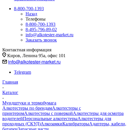
8-800-700-1393
Назад
Телефоны
8-800-700-1393
8-495-796-89-02
info@alkotester-market.ru
Заказать звонок
Контактная информация
Киров, Ленина 95а, офис 101
info@alkotester-market.ru
Telegram
Главная
-
Каталог
-
Мундштуки и термобумага
Алкотестеры по брендам
Алкотестеры с
принтером
Алкотестеры с поверкой
Алкотестеры для осмотра
водителей
Персональные алкотестеры
Алкотестеры для
проходных (СКУД)
Алкозамки
Калибраторы
Адаптеры, кабели,
батареи
Запасные части