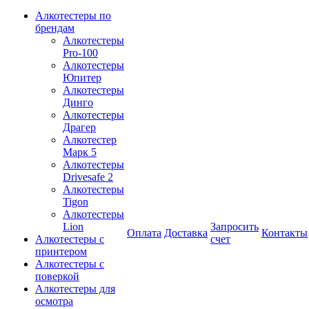
Алкотестеры по
брендам
Алкотестеры
Pro-100
Алкотестеры
Юпитер
Алкотестеры
Динго
Алкотестеры
Драгер
Алкотестер
Марк 5
Алкотестеры
Drivesafe 2
Алкотестеры
Tigon
Алкотестеры
Lion
Запросить
Оплата
Доставка
Контакты
Алкотестеры с
счет
принтером
Алкотестеры с
поверкой
Алкотестеры для
осмотра