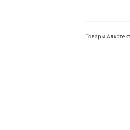
Товары Алкотек
СОВЕТУЕМ
Алкотестер для С
Доста