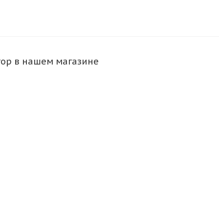
тор в нашем магазине
КУД Алкобарьер
Алкотектор Юпитер
Алкотектор Юпи
точно
Достаточно
Дост