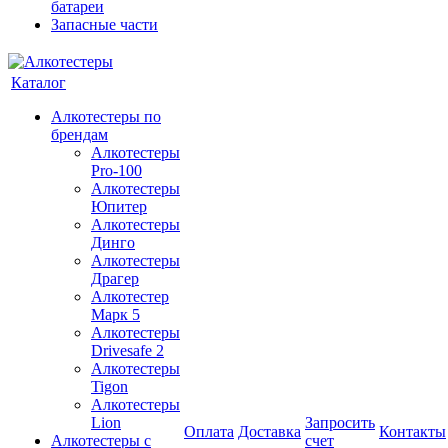
батареи
Запасные части
Каталог
Алкотестеры по
брендам
Алкотестеры
Pro-100
Алкотестеры
Юпитер
Алкотестеры
Динго
Алкотестеры
Драгер
Алкотестер
Марк 5
Алкотестеры
Drivesafe 2
Алкотестеры
Tigon
Алкотестеры
Lion
Запросить
Оплата
Доставка
Контакты
Алкотестеры с
счет