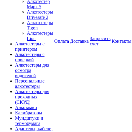
Алкотестер
Марк 5
Алкотестеры
Drivesafe 2
Алкотестеры
Tigon
Алкотестеры
Lion
Запросить
Оплата
Доставка
Контакты
Алкотестеры с
счет
принтером
Алкотестеры с
поверкой
Алкотестеры для
осмотра
водителей
Персональные
алкотестеры
Алкотестеры для
проходных
(СКУД)
Алкозамки
Калибраторы
Мундштуки и
термобумага
Адаптеры, кабели,