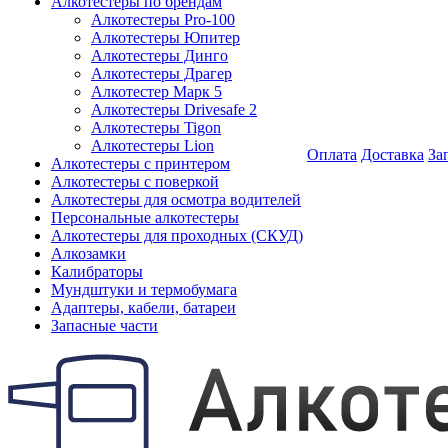
Алкотестеры по брендам
Алкотестеры Pro-100
Алкотестеры Юпитер
Алкотестеры Динго
Алкотестеры Драгер
Алкотестер Марк 5
Алкотестеры Drivesafe 2
Алкотестеры Tigon
Алкотестеры Lion
Оплата
Доставка
За
Алкотестеры с принтером
Алкотестеры с поверкой
Алкотестеры для осмотра водителей
Персональные алкотестеры
Алкотестеры для проходных (СКУД)
Алкозамки
Калибраторы
Мундштуки и термобумага
Адаптеры, кабели, батареи
Запасные части