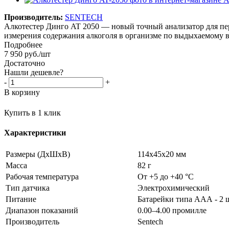
Производитель:
SENTECH
Алкотестер Динго AT 2050 — новый точный анализатор для пе
измерения содержания алкоголя в организме по выдыхаемому во
Подробнее
7 950
руб.
/шт
Достаточно
Нашли дешевле?
-
+
В корзину
Купить в 1 клик
Характеристики
Размеры (ДхШхВ)
114x45x20 мм
Масса
82 г
Рабочая температура
От +5 до +40 °С
Тип датчика
Электрохимический
Питание
Батарейки типа ААА - 2 
Диапазон показаний
0.00–4.00 промилле
Производитель
Sentech