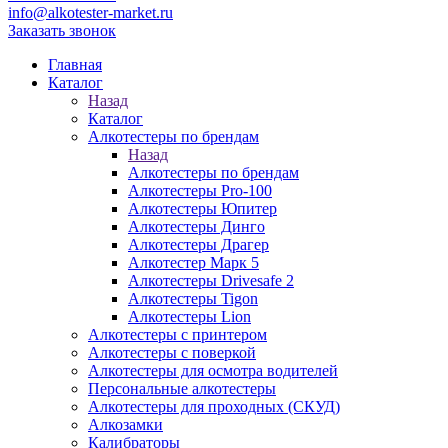
info@alkotester-market.ru
Заказать звонок
Главная
Каталог
Назад
Каталог
Алкотестеры по брендам
Назад
Алкотестеры по брендам
Алкотестеры Pro-100
Алкотестеры Юпитер
Алкотестеры Динго
Алкотестеры Драгер
Алкотестер Марк 5
Алкотестеры Drivesafe 2
Алкотестеры Tigon
Алкотестеры Lion
Алкотестеры с принтером
Алкотестеры с поверкой
Алкотестеры для осмотра водителей
Персональные алкотестеры
Алкотестеры для проходных (СКУД)
Алкозамки
Калибраторы