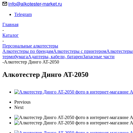
info@alkotester-market.ru
Telegram
Главная
-
Каталог
-
Персональные алкотестеры
Алкотестеры по брендам
Алкотестеры с принтером
Алкотестеры
термобумага
Адаптеры, кабели, батареи
Запасные части
-
Алкотестер Динго AT-2050
Алкотестер Динго AT-2050
Previous
Next