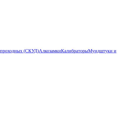
 проходных (СКУД)
Алкозамки
Калибраторы
Мундштуки и