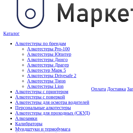
Каталог
Алкотестеры по брендам
Алкотестеры Pro-100
Алкотестеры Юпитер
Алкотестеры Динго
Алкотестеры Драгер
Алкотестер Марк 5
Алкотестеры Drivesafe 2
Алкотестеры Tigon
Алкотестеры Lion
Оплата
Доставка
За
Алкотестеры с принтером
Алкотестеры с поверкой
Алкотестеры для осмотра водителей
Персональные алкотестеры
Алкотестеры для проходных (СКУД)
Алкозамки
Калибраторы
Мундштуки и термобумага