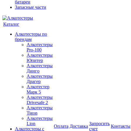
батареи
Запасные части
Каталог
Алкотестеры по
брендам
Алкотестеры
Pro-100
Алкотестеры
Юпитер
Алкотестеры
Динго
Алкотестеры
Драгер
Алкотестер
Марк 5
Алкотестеры
Drivesafe 2
Алкотестеры
Tigon
Алкотестеры
Lion
Запросить
Оплата
Доставка
Контакты
Алкотестеры с
счет