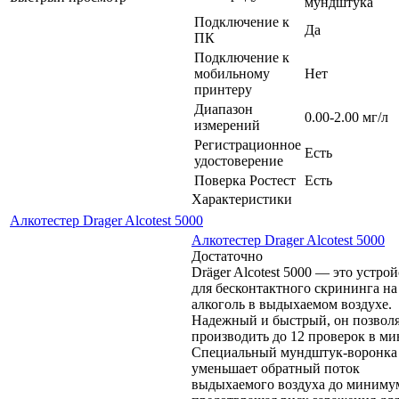
мундштука
Подключение к
Да
ПК
Подключение к
мобильному
Нет
принтеру
Диапазон
0.00-2.00 мг/л
измерений
Регистрационное
Есть
удостоверение
Поверка Ростест
Есть
Характеристики
Алкотестер Drager Alcotest 5000
Алкотестер Drager Alcotest 5000
Достаточно
Dräger Alcotest 5000 — это устро
для бесконтактного скрининга на
алкоголь в выдыхаемом воздухе.
Надежный и быстрый, он позвол
производить до 12 проверок в ми
Специальный мундштук-воронка
уменьшает обратный поток
выдыхаемого воздуха до миниму