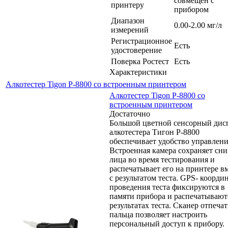
совмещен с
принтеру
прибором
Диапазон
0.00-2.00 мг/л
измерений
Регистрационное
Есть
удостоверение
Поверка Ростест
Есть
Характеристики
Алкотестер Tigon P-8800 со встроенным принтером
Алкотестер Tigon P-8800 со
встроенным принтером
Достаточно
Большой цветной сенсорный дис
алкотестера Тигон P-8800
обеспечивает удобство управлени
Встроенная камера сохраняет сн
лица во время тестирования и
распечатывает его на принтере в
с результатом теста. GPS- коорди
проведения теста фиксируются в
памяти прибора и распечатывают
результатах теста. Сканер отпечат
пальца позволяет настроить
персональный доступ к прибору.