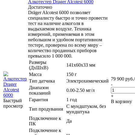
Алкотестер Drager Alcotest 6000
Достаточно
Dräger Alcotest 6000 позволяет
специалисту быстро и точно провести
тест на наличие алкоголя в
выдыхаемом воздухе. Техника
измерений, применяемая в этом
небольшом и удобном портативном
тестере, проверена по всему миру –
количество проданных приборов
превысило 1 000 000.
Размеры
141x60x33 мм
(ДхШхВ)
Масса
150 г
79 900
руб.
Тип датчика
Электрохимический
-
Диапазон
0.00-2.50 мг/л
показаний
+
Гарантия
1 год
Быстрый
В корзину
просмотр
С мундштуком, без
Тип продувания
мундштука
Подключение к
Да
ПК
Подключение к