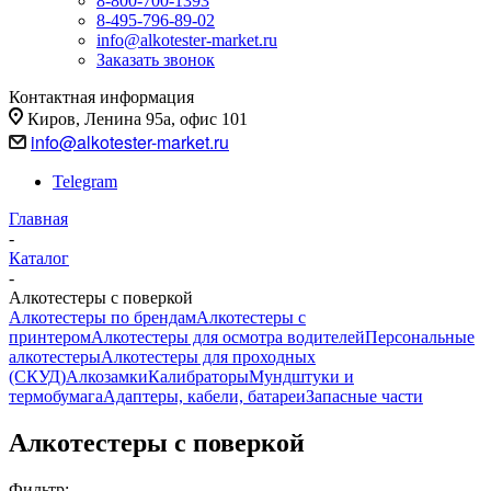
8-800-700-1393
8-495-796-89-02
info@alkotester-market.ru
Заказать звонок
Контактная информация
Киров, Ленина 95а, офис 101
info@alkotester-market.ru
Telegram
Главная
-
Каталог
-
Алкотестеры с поверкой
Алкотестеры по брендам
Алкотестеры с
принтером
Алкотестеры для осмотра водителей
Персональные
алкотестеры
Алкотестеры для проходных
(СКУД)
Алкозамки
Калибраторы
Мундштуки и
термобумага
Адаптеры, кабели, батареи
Запасные части
Алкотестеры с поверкой
Фильтр: