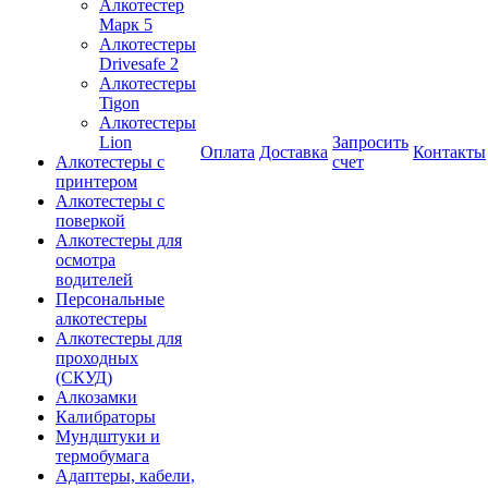
Алкотестер
Марк 5
Алкотестеры
Drivesafe 2
Алкотестеры
Tigon
Алкотестеры
Lion
Запросить
Оплата
Доставка
Контакты
Алкотестеры с
счет
принтером
Алкотестеры с
поверкой
Алкотестеры для
осмотра
водителей
Персональные
алкотестеры
Алкотестеры для
проходных
(СКУД)
Алкозамки
Калибраторы
Мундштуки и
термобумага
Адаптеры, кабели,