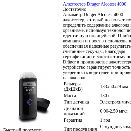
Алкотестер Drager Alcotest 4000
Достаточно
Алкометр Dräger Alcotest 4000 — 
алкотестер, который позволяет т
определить содержание алкоголя 
организме, используя технологию
идентичную полицейской. Прибо
компактен и прост в использован
обеспечивая надежные результаты
считанные секунды. Благодаря
сертификации и многолетнему о
Dräger в производстве алкотестер
устройство гарантирует точность
уверенность водителей при пров
на алкоголь.
Размеры
133х50х29 мм
(ДхШхВ)
Масса
130 г
Тип датчика
Электрохимич
Диапазон
0.00-2.50 мг/л
показаний
Гарантия
1 год
С мундштуком,
Тип продувания
Быстрый просмотр