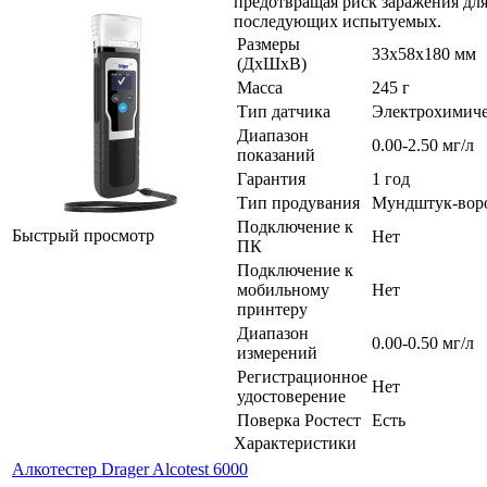
предотвращая риск заражения дл
последующих испытуемых.
Размеры
33х58х180 мм
(ДхШхВ)
Масса
245 г
Тип датчика
Электрохимич
Диапазон
0.00-2.50 мг/л
показаний
Гарантия
1 год
Тип продувания
Мундштук-вор
Подключение к
Быстрый просмотр
Нет
ПК
Подключение к
мобильному
Нет
принтеру
Диапазон
0.00-0.50 мг/л
измерений
Регистрационное
Нет
удостоверение
Поверка Ростест
Есть
Характеристики
Алкотестер Drager Alcotest 6000