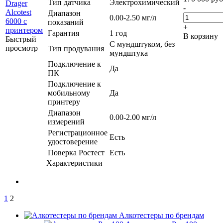
Тип датчика
Электрохимический
-
Диапазон
0.00-2.50 мг/л
показаний
+
Гарантия
1 год
В корзину
Быстрый
С мундштуком, без
просмотр
Тип продувания
мундштука
Подключение к
Да
ПК
Подключение к
мобильному
Да
принтеру
Диапазон
0.00-2.00 мг/л
измерений
Регистрационное
Есть
удостоверение
Поверка Ростест
Есть
Характеристики
1
2
Алкотестеры по брендам