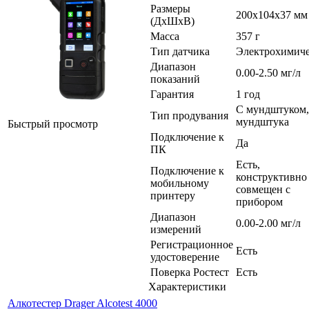
Размеры
200х104х37 мм
(ДхШхВ)
Масса
357 г
Тип датчика
Электрохимич
Диапазон
0.00-2.50 мг/л
показаний
Гарантия
1 год
С мундштуком,
Тип продувания
мундштука
Быстрый просмотр
Подключение к
Да
ПК
Есть,
Подключение к
конструктивно
мобильному
совмещен с
принтеру
прибором
Диапазон
0.00-2.00 мг/л
измерений
Регистрационное
Есть
удостоверение
Поверка Ростест
Есть
Характеристики
Алкотестер Drager Alcotest 4000