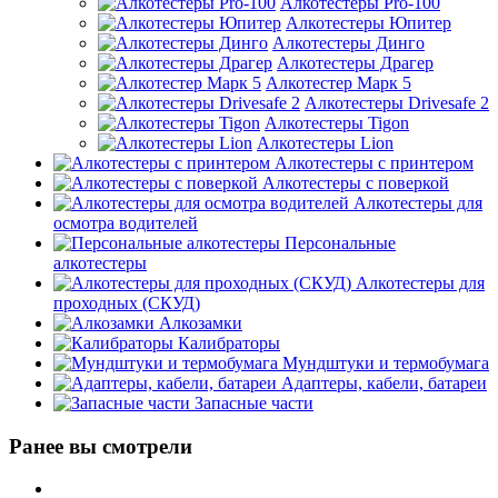
Алкотестеры Pro-100
Алкотестеры Юпитер
Алкотестеры Динго
Алкотестеры Драгер
Алкотестер Марк 5
Алкотестеры Drivesafe 2
Алкотестеры Tigon
Алкотестеры Lion
Алкотестеры с принтером
Алкотестеры с поверкой
Алкотестеры для
осмотра водителей
Персональные
алкотестеры
Алкотестеры для
проходных (СКУД)
Алкозамки
Калибраторы
Мундштуки и термобумага
Адаптеры, кабели, батареи
Запасные части
Ранее вы смотрели