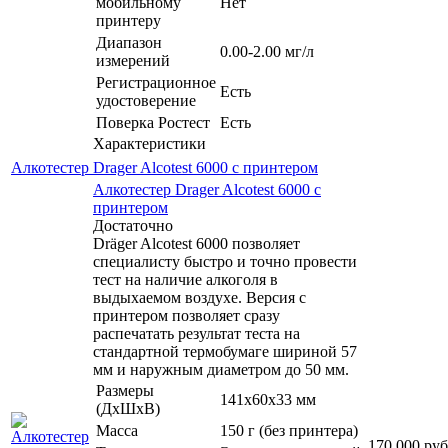
мобильному
Нет
принтеру
Диапазон
0.00-2.00 мг/л
измерений
Регистрационное
Есть
удостоверение
Поверка Ростест
Есть
Характеристики
Алкотестер Drager Alcotest 6000 с принтером
Алкотестер Drager Alcotest 6000 с
принтером
Достаточно
Dräger Alcotest 6000 позволяет
специалисту быстро и точно провести
тест на наличие алкоголя в
выдыхаемом воздухе. Версия с
принтером позволяет сразу
распечатать результат теста на
стандартной термобумаге шириной 57
мм и наружным диаметром до 50 мм.
Размеры
141x60x33 мм
(ДхШхВ)
Масса
150 г (без принтера)
170 000
руб