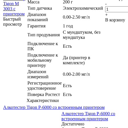
Масса
200 г
-
Тип датчика
Электрохимический
Диапазон
+
0.00-2.50 мг/л
Быстрый
показаний
В корзину
просмотр
Гарантия
1 год
С мундштуком, без
Тип продувания
мундштука
Подключение к
Есть
ПК
Подключение к
Да (принтер в
мобильному
комплекте)
принтеру
Диапазон
0.00-2.00 мг/л
измерений
Регистрационное
Есть
удостоверение
Поверка Ростест
Есть
Характеристики
Алкотестер Tigon P-6000 со встроенным принтером
Алкотестер Tigon P-6000 со
встроенным принтером
Достаточно