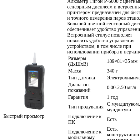
Алкометр Тигон P-6000 с цветны
сенсорным дисплеем и встроенн
принтером предназначен для быс
и точного измерения паров этано
Большой цветной сенсорный дис
обеспечивает удобство управлени
Встроенный стилус позволяет
повысить удобство управления
устройством, в том числе при
использовании прибора в перчатк
Размеры
189×81×35 мм
(ДхШхВ)
Масса
340 г
Тип датчика
Электрохимич
Диапазон
0.00-2.50 мг/л
показаний
Гарантия
1 год
С мундштуком,
Тип продувания
мундштука
Быстрый просмотр
Подключение к
Есть
ПК
Есть,
Подключение к
конструктивно
мобильному