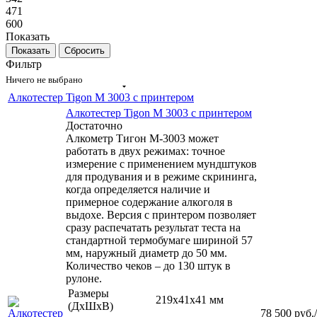
471
600
Показать
Сбросить
Фильтр
Ничего не выбрано
Алкотестер Tigon M 3003 с принтером
Алкотестер Tigon M 3003 с принтером
Достаточно
Алкометр Тигон M-3003 может
работать в двух режимах: точное
измерение с применением мундштуков
для продувания и в режиме скрининга,
когда определяется наличие и
примерное содержание алкоголя в
выдохе. Версия с принтером позволяет
сразу распечатать результат теста на
стандартной термобумаге шириной 57
мм, наружный диаметр до 50 мм.
Количество чеков – до 130 штук в
рулоне.
Размеры
219х41х41 мм
(ДхШхВ)
78 500
руб.